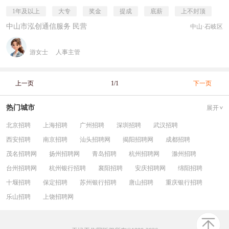
1年及以上
大专
奖金
提成
底薪
上不封顶
中山市泓创通信服务 民营
中山·石岐区
游女士
人事主管
上一页
1/1
下一页
热门城市
展开
北京招聘
上海招聘
广州招聘
深圳招聘
武汉招聘
西安招聘
南京招聘
汕头招聘网
揭阳招聘网
成都招聘
茂名招聘网
扬州招聘网
青岛招聘
杭州招聘网
滁州招聘
台州招聘网
杭州银行招聘
襄阳招聘
安庆招聘网
绵阳招聘
十堰招聘
保定招聘
苏州银行招聘
唐山招聘
重庆银行招聘
乐山招聘
上饶招聘网