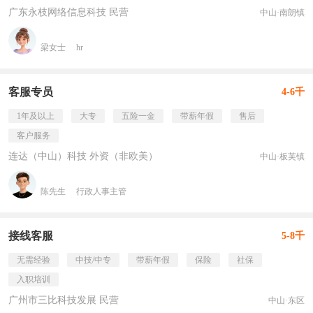
广东永枝网络信息科技 民营
中山·南朗镇
梁女士
hr
客服专员
4-6千
1年及以上
大专
五险一金
带薪年假
售后
客户服务
连达（中山）科技 外资（非欧美）
中山·板芙镇
陈先生
行政人事主管
接线客服
5-8千
无需经验
中技/中专
带薪年假
保险
社保
入职培训
广州市三比科技发展 民营
中山·东区