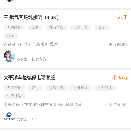
三 燃气客服纯接听（4-6K）
4.5-6千
无需经验
大专
带薪年假
五险一金
奖金
旅游
企邦邦（广州）信息服务 民营
中山·南朗镇
杨女士
招聘专员
太平洋车险续保电话客服
6千-1.2万
无需经验
高中
带薪年假
专业培训
年终奖金
住房补贴
太平洋保险在线服务科技有限公司深圳 国企
中山·五桂山区
文女士
HR