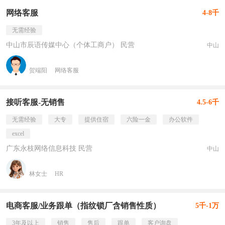
网络客服
4-8千
无需经验
中山市辰语传媒中心（个体工商户） 民营
中山
贺端阳
网络客服
接听客服-无销售
4.5-6千
无需经验
大专
提供住宿
六险一金
办公软件
excel
广东永枝网络信息科技 民营
中山
林女士
HR
电商客服/业务跟单（指纹锁厂含销售性质）
5千-1万
3年及以上
销售
售后
跟单
客户询盘