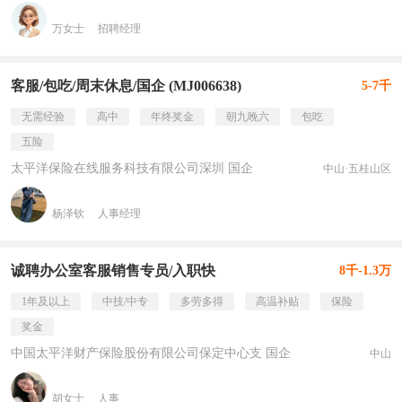
万女士
招聘经理
客服/包吃/周末休息/国企 (MJ006638)
5-7千
无需经验
高中
年终奖金
朝九晚六
包吃
五险
太平洋保险在线服务科技有限公司深圳 国企
中山·五桂山区
杨泽钦
人事经理
诚聘办公室客服销售专员/入职快
8千-1.3万
1年及以上
中技/中专
多劳多得
高温补贴
保险
奖金
中国太平洋财产保险股份有限公司保定中心支 国企
中山
胡女士
人事