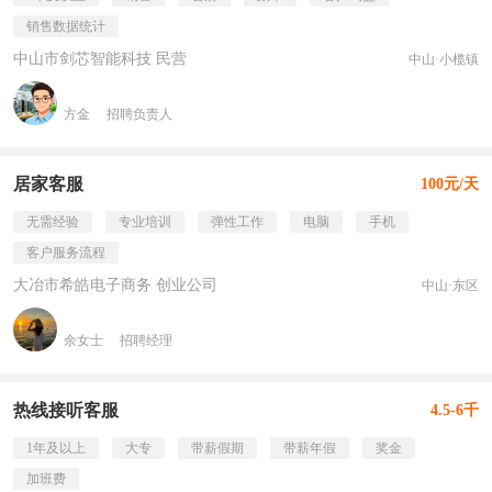
销售数据统计
中山市剑芯智能科技 民营
中山·小榄镇
方金
招聘负责人
居家客服
100元/天
无需经验
专业培训
弹性工作
电脑
手机
客户服务流程
大冶市希皓电子商务 创业公司
中山·东区
余女士
招聘经理
热线接听客服
4.5-6千
1年及以上
大专
带薪假期
带薪年假
奖金
加班费