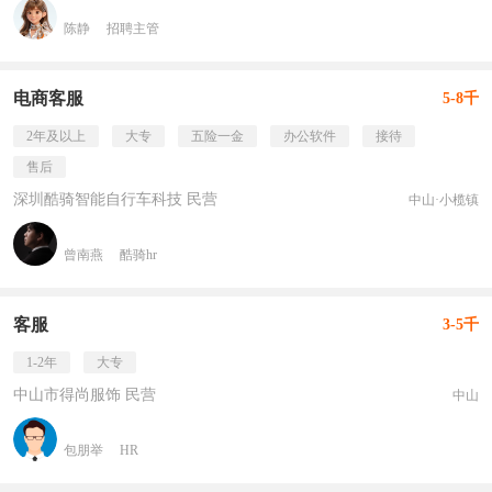
陈静
招聘主管
电商客服
5-8千
2年及以上
大专
五险一金
办公软件
接待
售后
深圳酷骑智能自行车科技 民营
中山·小榄镇
曾南燕
酷骑hr
客服
3-5千
1-2年
大专
中山市得尚服饰 民营
中山
包朋举
HR