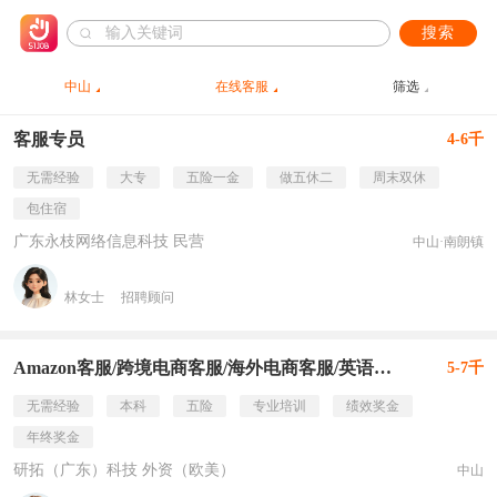
搜索
中山
在线客服
筛选
客服专员
4-6千
无需经验
大专
五险一金
做五休二
周末双休
包住宿
广东永枝网络信息科技 民营
中山·南朗镇
林女士
招聘顾问
Amazon客服/跨境电商客服/海外电商客服/英语客服专员
5-7千
无需经验
本科
五险
专业培训
绩效奖金
年终奖金
研拓（广东）科技 外资（欧美）
中山