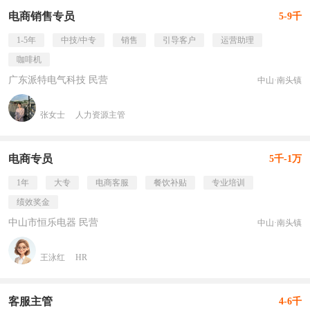
电商销售专员
5-9千
1-5年
中技/中专
销售
引导客户
运营助理
咖啡机
广东派特电气科技 民营
中山·南头镇
张女士
人力资源主管
电商专员
5千-1万
1年
大专
电商客服
餐饮补贴
专业培训
绩效奖金
中山市恒乐电器 民营
中山·南头镇
王泳红
HR
客服主管
4-6千