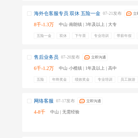
海外仓客服专员 双休 五险一金
07-21发布
立
8千-1.3万
中山·南朗镇 | 3年及以上 | 大专
五险一金
双休
下午茶
专业培训
带薪年假
项目奖金
出国机会
零食下午茶
定期团建
员
售后业务员
07-20发布
立即沟通
6千-1.2万
中山·小榄镇 | 1年及以上 | 高中
五险
年终奖金
绩效奖金
专业培训
员工旅游
法定节假
晋升
销售
开发新客户
客户资源
外勤
客户日常维护
拜访
客户转介绍
网络客服
07-17发布
立即沟通
4-8千
中山 | 无需经验