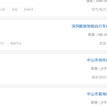
国企 | 1000-5
电气/电力
8小时
年假
月休8天
深圳酷骑智能自行车
民营 | 500-1
批发
打字
电商平台
中山市得尚
民营 | 少于
服装/纺织
中山市紫旭
民营 | 少于