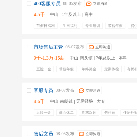
400客服专员
08-05发布
立即沟通
4-5千
中山 | 1年及以上 | 高中
节假日福利
生日福利
专业培训
带薪年假
提
投诉客服
市场售后主管
08-07发布
立即沟通
9千-1.3万·15薪
中山·南头镇 | 2年及以上 | 本科
五险一金
带薪年假
年终奖金
定期体检
有餐
出差补贴
企业年金
谈判
office
质量管理体系
质量问题改善
空调产品
客服专员
08-07发布
立即沟通
4-6千
中山·南朗镇 | 无需经验 | 大专
五险一金
做五休二
周末双休
包住宿
住房补
投诉处理
客服热线接听
业务受理
售后文员
08-05发布
立即沟通