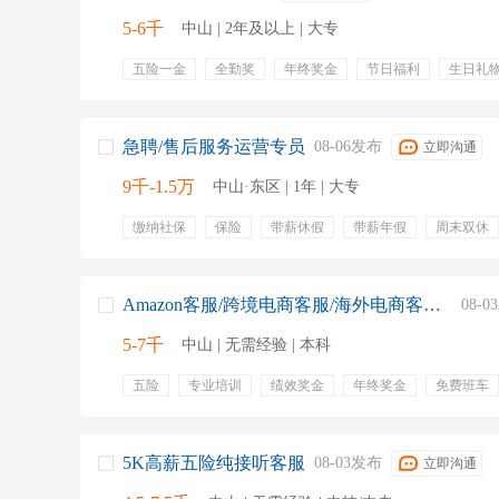
5-6千
中山 | 2年及以上 | 大专
五险一金
全勤奖
年终奖金
节日福利
生日礼
急聘/售后服务运营专员
08-06发布
立即沟通
9千-1.5万
中山·东区 | 1年 | 大专
缴纳社保
保险
带薪休假
带薪年假
周末双休
岗位津贴
季度奖
法定节假
养老保险
产假
公积金
周末双休
稳定客户资源
法定假期
Amazon客服/跨境电商客服/海外电商客服/英语客服专员
08-
5-7千
中山 | 无需经验 | 本科
五险
专业培训
绩效奖金
年终奖金
免费班车
提供住宿
免费午餐
健身俱乐部
亚马逊
客服
电子商务
5K高薪五险纯接听客服
08-03发布
立即沟通