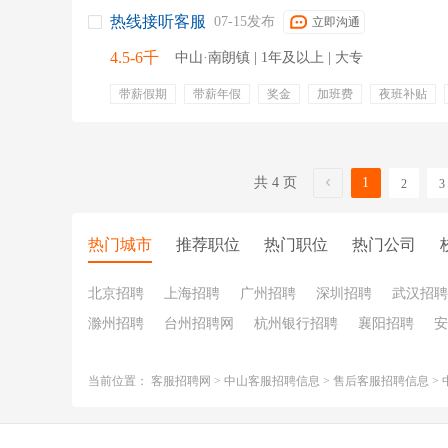
热线接听客服
07-15发布
立即沟通
4.5-6千
中山·南朗镇 | 1年及以上 | 大专
带薪假期
带薪年假
奖金
加班费
夜班补贴
节日慰问
团建
生活补贴
办公软件
excel
w
接听
电脑操作
处理用户投诉
共 4 页
1
2
3
热门城市
推荐职位
热门职位
热门公司
北京招聘
上海招聘
广州招聘
深圳招聘
武汉招聘
滁州招聘
台州招聘网
杭州银行招聘
襄阳招聘
安
当前位置：
客服招聘网
>
中山客服招聘信息
>
售后客服招聘信息
>