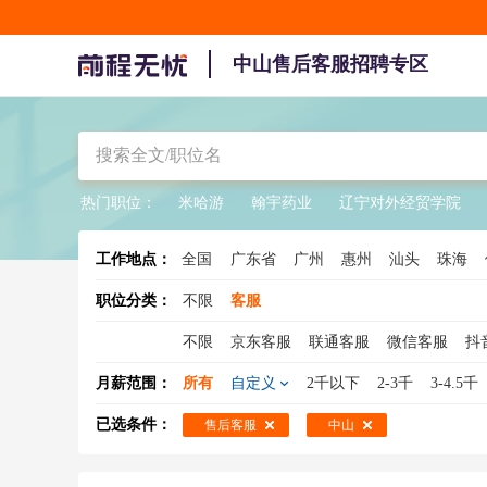
中山售后客服招聘专区
热门职位：
米哈游
翰宇药业
辽宁对外经贸学院
工作地点：
全国
广东省
广州
惠州
汕头
珠海
职位分类：
不限
客服
不限
京东客服
联通客服
微信客服
抖
在线客服
天猫客服
电商客服
在线客服
月薪范围：
所有
自定义
2千以下
2-3千
3-4.5千
客服主管
咨询热线
酒店客服
已选条件：
售后客服
中山