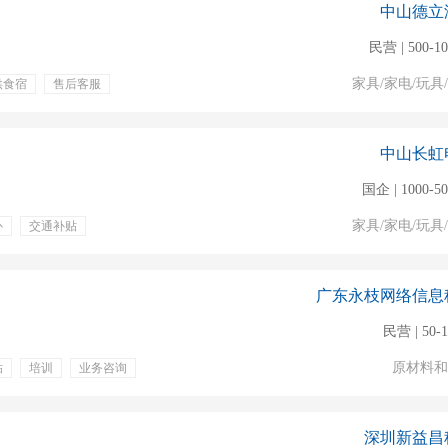
中山德立
民营 | 500-1
家具/家电/玩具
供食宿
售后客服
中山长虹
国企 | 1000-5
家具/家电/玩具
补
交通补贴
政策法规
售后质量
广东永枝网络信息
民营 | 50-
原材料和
贴
培训
业务咨询
深圳新益昌