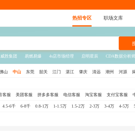
热招专区
职场文库
威胜集团
易燃易爆
4s店市场经理
启明星辰
CDA数据分析
佛山
中山
东莞
韶关
江门
湛江
肇庆
清远
潮州
河源
音客服
美团客服
拼多多客服
电信客服
淘宝客服
支付宝客服
咨询
电话客服
银行客服
客服专员
售后客服
网络客服
游戏客
4.5-6千
6-8千
0.8-1万
1-1.5万
1.5-2万
2-3万
3-4万
4-5万