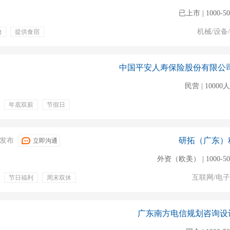
已上市 | 1000-5
机械/设备
物
提供食宿
民营 | 1000
年底双薪
节假日
绩效奖
晋升
研拓（广东）
03发布
立即沟通
外资（欧美） | 1000-5
互联网/电
节日福利
周末双休
英语
跨境
广东南方电信规划咨询设