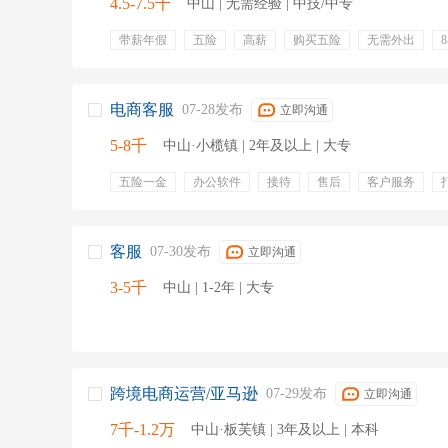
4.5-7.5千
中山 | 无需经验 | 中技/中专
带薪年假
五险
高薪
购买五险
无需外出
接听
投诉
咨询解答
电商客服
07-28发布
立即沟通
5-8千
中山·小榄镇 | 2年及以上 | 大专
五险一金
办公软件
接待
售后
客户服务
退换货
处理订单
电商客服
钉钉
客服
07-30发布
立即沟通
3-5千
中山 | 1-2年 | 大专
跨境电商运营/亚马逊
07-29发布
立即沟通
7千-1.2万
中山·板芙镇 | 3年及以上 | 本科