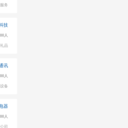
服务
科技
500人
/礼品
通讯
000人
络设备
电器
500人
公司