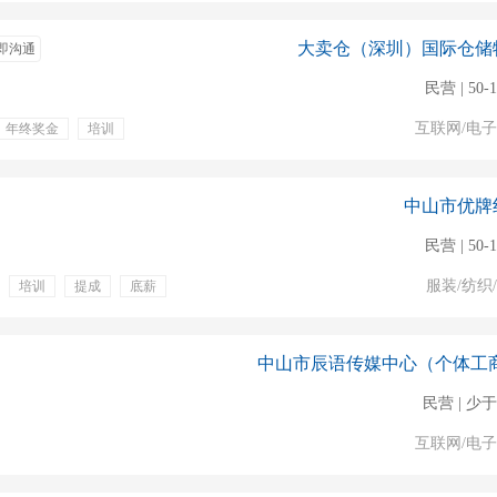
大卖仓（深圳）国际仓储
即沟通
民营 | 50-
互联网/电
年终奖金
培训
工旅游
定期体检
中山市优牌
民营 | 50-
服装/纺织
培训
提成
底薪
客户投诉
催款
民营 | 少于
互联网/电