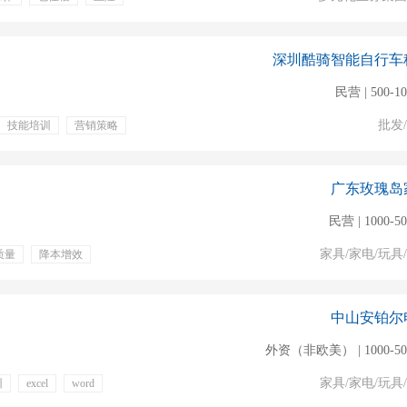
深圳酷骑智能自行车
民营 | 500-1
批发
技能培训
营销策略
广东玫瑰岛
民营 | 1000-5
家具/家电/玩具
质量
降本增效
中山安铂尔
外资（非欧美） | 1000-5
家具/家电/玩具
训
excel
word