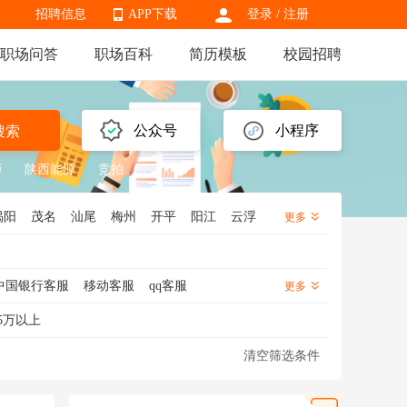
招聘信息
APP下载
登录
/
注册
职场问答
职场百科
简历模板
校园招聘
APP下载
公众号
小程序
搜索
师
陕西能源
竞拍
揭阳
茂名
汕尾
梅州
开平
阳江
云浮
更多
中国银行客服
移动客服
qq客服
更多
服
售前客服
网店客服
客服经理
5万以上
清空筛选条件