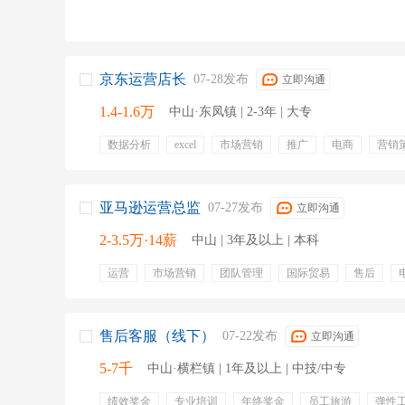
京东运营店长
07-28发布
立即沟通
1.4-1.6万
中山·东凤镇 | 2-3年 | 大专
数据分析
excel
市场营销
推广
电商
营销
商品上下架
库存管控
店铺营销
方案
年终奖
社保五险
员工旅游
专业培训
生日福利
补充
包住
亚马逊运营总监
07-27发布
立即沟通
2-3.5万·14薪
中山 | 3年及以上 | 本科
运营
市场营销
团队管理
国际贸易
售后
电子产品
店铺运营
跨境电商
五险一金
交通
专业培训
绩效奖金
年终奖金
2人间公寓
早中
售后客服（线下）
07-22发布
立即沟通
5-7千
中山·横栏镇 | 1年及以上 | 中技/中专
绩效奖金
专业培训
年终奖金
员工旅游
弹性