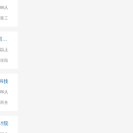
000人
/重工
中国平安人寿保险股份有限公司广东
0人以上
保险
科技
000人
子商务
计院