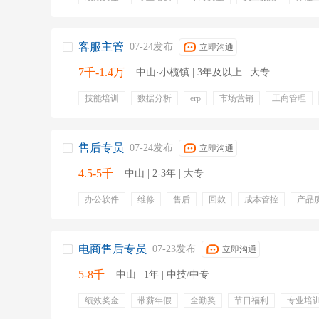
灯饰售后
客服
客服主管
07-24发布
立即沟通
7千-1.4万
中山·小榄镇 | 3年及以上 | 大专
技能培训
数据分析
erp
市场营销
工商管理
处理客户投诉
客服管理
优化业务流程
话术规范
售后专员
07-24发布
立即沟通
4.5-5千
中山 | 2-3年 | 大专
办公软件
维修
售后
回款
成本管控
产品
应急处理
维修进度
客户安抚
电商售后专员
07-23发布
立即沟通
5-8千
中山 | 1年 | 中技/中专
绩效奖金
带薪年假
全勤奖
节日福利
专业培
打包
理货
成品发货
ppt办公软件
配件整理