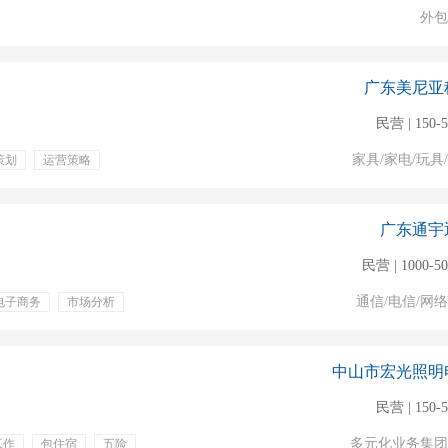
外包
广东美尼亚
民营 | 150-
家具/家电/玩具
策划
运营策略
金
绩效奖金
医疗保险
免费食堂
广东通宇
民营 | 1000-5
通信/电信/网
电子商务
市场分析
补贴
通讯补贴
晚自助餐
中山市宏光照明
民营 | 150-
多元化业务集团
工作
包住宿
五险