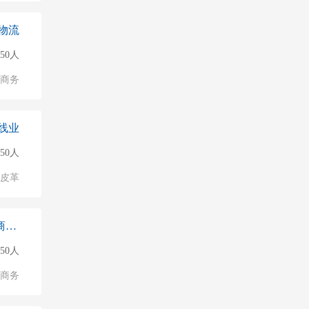
物流
150人
子商务
线业
150人
/皮革
中山市辰语传媒中心（个体工商户）
50人
子商务