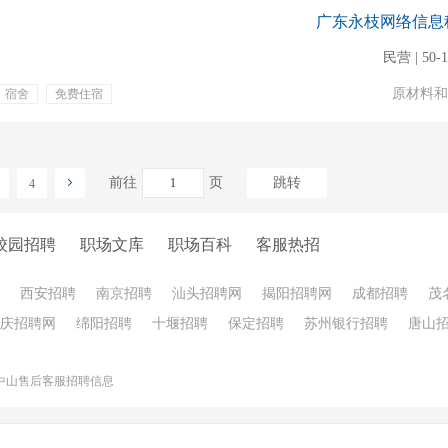
广东永枝网络信息
民营 | 50-
原材料和
宿舍
免费住宿
ord
客服
打字
前往
页
跳转
4
校园招聘
职场文库
职场百科
客服热招
西安招聘
南京招聘
汕头招聘网
揭阳招聘网
成都招聘
茂
庆招聘网
绵阳招聘
十堰招聘
保定招聘
苏州银行招聘
唐山
中山售后客服招聘信息