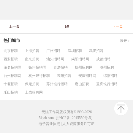
上一页
1/0
下一页
热门城市
展开
北京招聘
上海招聘
广州招聘
深圳招聘
武汉招聘
西安招聘
南京招聘
汕头招聘网
揭阳招聘网
成都招聘
茂名招聘网
扬州招聘网
青岛招聘
杭州招聘网
滁州招聘
台州招聘网
杭州银行招聘
襄阳招聘
安庆招聘网
绵阳招聘
十堰招聘
保定招聘
苏州银行招聘
唐山招聘
重庆银行招聘
乐山招聘
上饶招聘网
无忧工作网版权所有©1999-2026
51job.com（沪ICP备12015550号-5）
电子营业执照
|
人力资源服务许可证