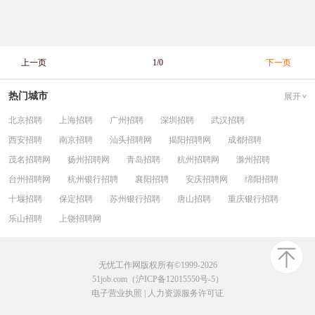
上一页
1/0
下一页
热门城市
展开
北京招聘
上海招聘
广州招聘
深圳招聘
武汉招聘
西安招聘
南京招聘
汕头招聘网
揭阳招聘网
成都招聘
茂名招聘网
扬州招聘网
青岛招聘
杭州招聘网
滁州招聘
台州招聘网
杭州银行招聘
襄阳招聘
安庆招聘网
绵阳招聘
十堰招聘
保定招聘
苏州银行招聘
唐山招聘
重庆银行招聘
乐山招聘
上饶招聘网
无忧工作网版权所有©1999-2026
51job.com（沪ICP备12015550号-5）
电子营业执照
|
人力资源服务许可证