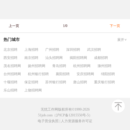
上一页
1/0
下一页
热门城市
展开
北京招聘
上海招聘
广州招聘
深圳招聘
武汉招聘
西安招聘
南京招聘
汕头招聘网
揭阳招聘网
成都招聘
茂名招聘网
扬州招聘网
青岛招聘
杭州招聘网
滁州招聘
台州招聘网
杭州银行招聘
襄阳招聘
安庆招聘网
绵阳招聘
十堰招聘
保定招聘
苏州银行招聘
唐山招聘
重庆银行招聘
乐山招聘
上饶招聘网
无忧工作网版权所有©1999-2026
51job.com（沪ICP备12015550号-5）
电子营业执照
|
人力资源服务许可证