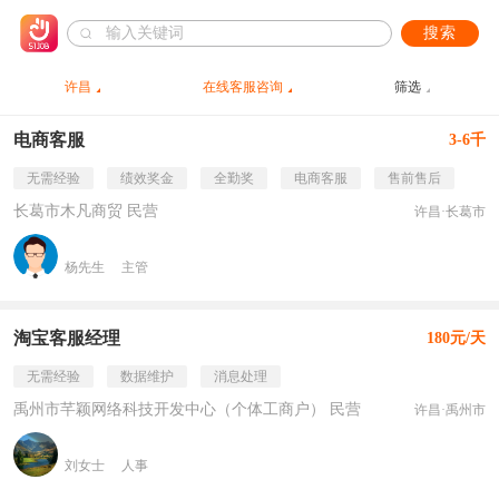
搜索
许昌
在线客服咨询
筛选
电商客服
3-6千
无需经验
绩效奖金
全勤奖
电商客服
售前售后
长葛市木凡商贸 民营
许昌·长葛市
杨先生
主管
淘宝客服经理
180元/天
无需经验
数据维护
消息处理
禹州市芊颖网络科技开发中心（个体工商户） 民营
许昌·禹州市
刘女士
人事