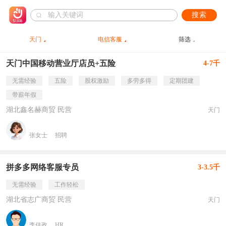
搜索
天门
电信客服
筛选
天门中国移动营业厅店员+五险
4-7千
无需经验
五险
股权激励
多劳多得
定期团建
带薪年假
湖北鑫名赫商贸 民营
天门
张女士
招聘
拼多多网络客服专员
3-3.5千
无需经验
工作轻松
湖北省志广商贸 民营
天门
李佳政
HR