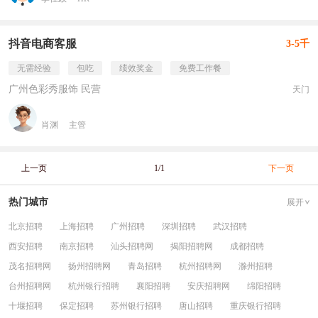
抖音电商客服
3-5千
无需经验
包吃
绩效奖金
免费工作餐
广州色彩秀服饰 民营
天门
肖渊
主管
上一页
1/1
下一页
热门城市
展开
北京招聘
上海招聘
广州招聘
深圳招聘
武汉招聘
西安招聘
南京招聘
汕头招聘网
揭阳招聘网
成都招聘
茂名招聘网
扬州招聘网
青岛招聘
杭州招聘网
滁州招聘
台州招聘网
杭州银行招聘
襄阳招聘
安庆招聘网
绵阳招聘
十堰招聘
保定招聘
苏州银行招聘
唐山招聘
重庆银行招聘