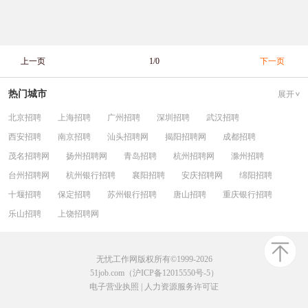
上一页
1/0
下一页
热门城市
展开
北京招聘
上海招聘
广州招聘
深圳招聘
武汉招聘
西安招聘
南京招聘
汕头招聘网
揭阳招聘网
成都招聘
茂名招聘网
扬州招聘网
青岛招聘
杭州招聘网
滁州招聘
台州招聘网
杭州银行招聘
襄阳招聘
安庆招聘网
绵阳招聘
十堰招聘
保定招聘
苏州银行招聘
唐山招聘
重庆银行招聘
乐山招聘
上饶招聘网
无忧工作网版权所有©1999-2026
51job.com（沪ICP备12015550号-5）
电子营业执照
|
人力资源服务许可证