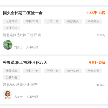
国央企长期工/五险一金
6-8.5千·13薪
无需经验
中技/中专
五险一金
绩效奖金
年终奖金
专业培训
河北鑫旅达铁路工程 民营
秦皇岛
刘女士
人事经理
检票员/职工福利/月休八天
6-8千·13薪
无需经验
中技/中专
五险一金
绩效奖金
年终奖金
带薪年假
河北驰达轨道交通 民营
秦皇岛
高女士
人事经理