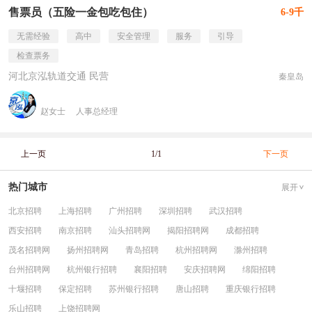
售票员（五险一金包吃包住）
6-9千
无需经验
高中
安全管理
服务
引导
检查票务
河北京泓轨道交通 民营
秦皇岛
赵女士
人事总经理
上一页
1/1
下一页
热门城市
展开
北京招聘
上海招聘
广州招聘
深圳招聘
武汉招聘
西安招聘
南京招聘
汕头招聘网
揭阳招聘网
成都招聘
茂名招聘网
扬州招聘网
青岛招聘
杭州招聘网
滁州招聘
台州招聘网
杭州银行招聘
襄阳招聘
安庆招聘网
绵阳招聘
十堰招聘
保定招聘
苏州银行招聘
唐山招聘
重庆银行招聘
乐山招聘
上饶招聘网