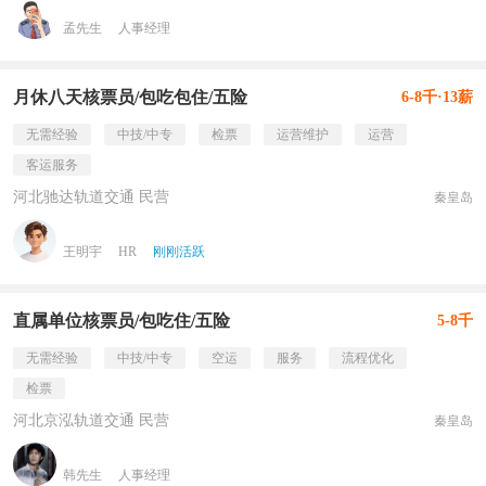
孟先生
人事经理
月休八天核票员/包吃包住/五险
6-8千·13薪
无需经验
中技/中专
检票
运营维护
运营
客运服务
河北驰达轨道交通 民营
秦皇岛
王明宇
HR
刚刚活跃
直属单位核票员/包吃住/五险
5-8千
无需经验
中技/中专
空运
服务
流程优化
检票
河北京泓轨道交通 民营
秦皇岛
韩先生
人事经理