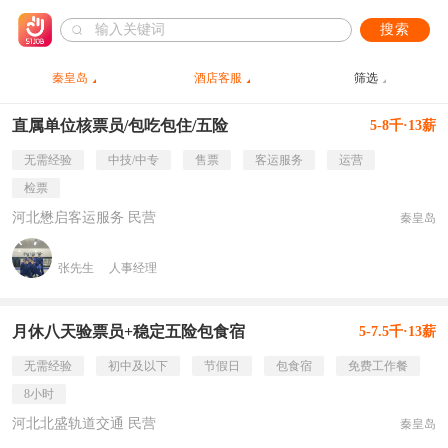
搜索
秦皇岛
酒店客服
筛选
直属单位核票员/包吃包住/五险
5-8千·13薪
无需经验
中技/中专
售票
客运服务
运营
检票
河北懋启客运服务 民营
秦皇岛
张先生
人事经理
月休八天验票员+稳定五险包食宿
5-7.5千·13薪
无需经验
初中及以下
节假日
包食宿
免费工作餐
8小时
河北北盛轨道交通 民营
秦皇岛