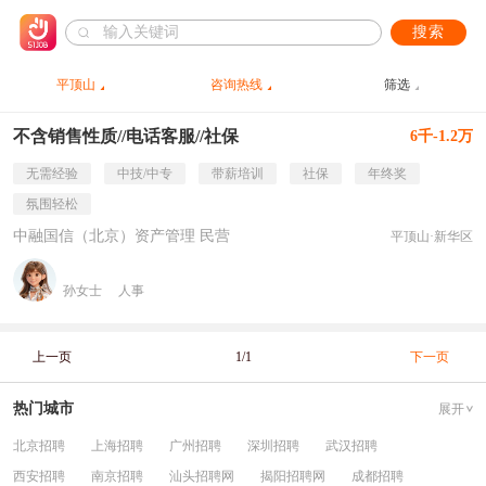
搜索
平顶山
咨询热线
筛选
不含销售性质//电话客服//社保
6千-1.2万
无需经验
中技/中专
带薪培训
社保
年终奖
氛围轻松
中融国信（北京）资产管理 民营
平顶山·新华区
孙女士
人事
上一页
1/1
下一页
热门城市
展开
北京招聘
上海招聘
广州招聘
深圳招聘
武汉招聘
西安招聘
南京招聘
汕头招聘网
揭阳招聘网
成都招聘