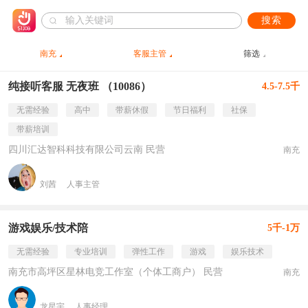
搜索
南充
客服主管
筛选
纯接听客服 无夜班 （10086）
4.5-7.5千
无需经验
高中
带薪休假
节日福利
社保
带薪培训
四川汇达智科科技有限公司云南 民营
南充
刘茜
人事主管
游戏娱乐/技术陪
5千-1万
无需经验
专业培训
弹性工作
游戏
娱乐技术
南充市高坪区星林电竞工作室（个体工商户） 民营
南充
龙星宇
人事经理