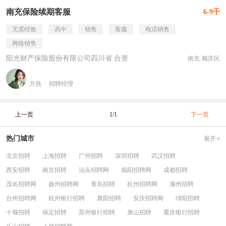
南充保险续期客服
6-9千
无需经验
高中
销售
客服
电话销售
网络销售
阳光财产保险股份有限公司四川省 合资
南充·顺庆区
方燕
招聘经理
上一页
1/1
下一页
热门城市
展开
北京招聘
上海招聘
广州招聘
深圳招聘
武汉招聘
西安招聘
南京招聘
汕头招聘网
揭阳招聘网
成都招聘
茂名招聘网
扬州招聘网
青岛招聘
杭州招聘网
滁州招聘
台州招聘网
杭州银行招聘
襄阳招聘
安庆招聘网
绵阳招聘
十堰招聘
保定招聘
苏州银行招聘
唐山招聘
重庆银行招聘