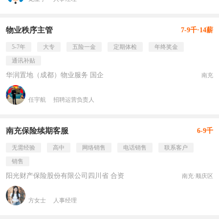
物业秩序主管
7-9千·14薪
5-7年
大专
五险一金
定期体检
年终奖金
通讯补贴
华润置地（成都）物业服务 国企
南充
任宇航
招聘运营负责人
南充保险续期客服
6-9千
无需经验
高中
网络销售
电话销售
联系客户
销售
阳光财产保险股份有限公司四川省 合资
南充·顺庆区
方女士
人事经理