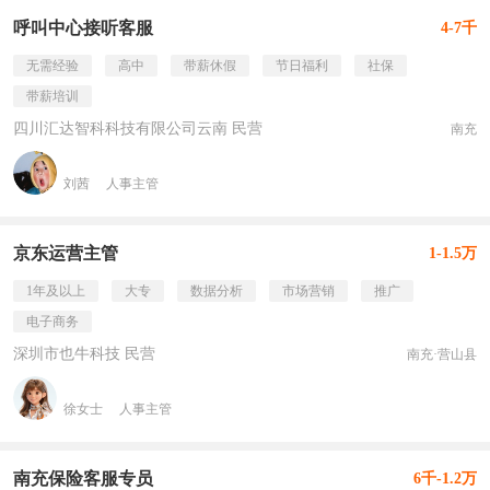
呼叫中心接听客服
4-7千
无需经验
高中
带薪休假
节日福利
社保
带薪培训
四川汇达智科科技有限公司云南 民营
南充
刘茜
人事主管
京东运营主管
1-1.5万
1年及以上
大专
数据分析
市场营销
推广
电子商务
深圳市也牛科技 民营
南充·营山县
徐女士
人事主管
南充保险客服专员
6千-1.2万