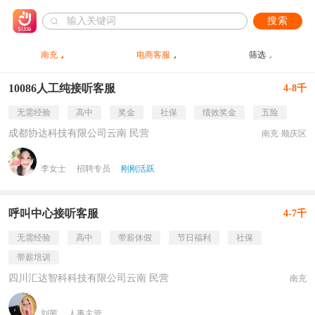
搜索
南充
电商客服
筛选
10086人工纯接听客服
4-8千
无需经验
高中
奖金
社保
绩效奖金
五险
成都协达科技有限公司云南 民营
南充·顺庆区
李女士
招聘专员
刚刚活跃
呼叫中心接听客服
4-7千
无需经验
高中
带薪休假
节日福利
社保
带薪培训
四川汇达智科科技有限公司云南 民营
南充
刘茜
人事主管