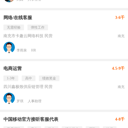
网络/在线客服
3-6千
无需经验
弹性工作
南充市卡趣云网络科技 民营
南充
李雨泉
HR
电商运营
4.5-9千
1-3年
高中
绩效奖金
四川鑫极致供应链管理 民营
南充
罗琪
人事助理
中国移动官方接听客服代表
4-8千