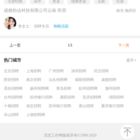
无需经验
高中
奖金
绩效奖金
五险
社保
成都协达科技有限公司云南 民营
南充·顺庆区
李女士
招聘专员
刚刚活跃
上一页
1/1
下一页
热门城市
展开
北京招聘
上海招聘
广州招聘
深圳招聘
武汉招聘
西安招聘
南京招聘
汕头招聘网
揭阳招聘网
成都招聘
茂名招聘网
扬州招聘网
青岛招聘
杭州招聘网
滁州招聘
台州招聘网
杭州银行招聘
襄阳招聘
安庆招聘网
绵阳招聘
十堰招聘
保定招聘
苏州银行招聘
唐山招聘
重庆银行招聘
乐山招聘
上饶招聘网
无忧工作网版权所有©1999-2026