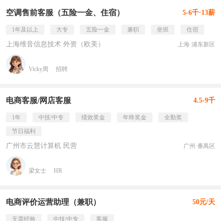
空调售前客服（五险一金、住宿）
5-6千·13薪
1年及以上
大专
五险一金
兼职
坐班
住宿
上海维音信息技术 外资（欧美）
上海·浦东新区
Vicky周
招聘
电商客服/网店客服
4.5-9千
1年
中技/中专
绩效奖金
年终奖金
全勤奖
节日福利
广州市云慧计算机 民营
广州·番禺区
梁女士
HR
电商评价运营助理（兼职）
50元/天
无需经验
中技/中专
客服