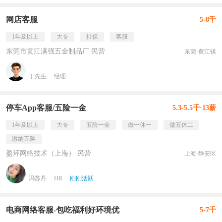
网店客服
5-8千
1年及以上
大专
社保
客服
东莞市黄江满强五金制品厂 民营
东莞·黄江镇
丁先生
经理
停车App客服/五险一金
5.3-5.5千·13薪
1年及以上
大专
五险一金
做一休一
做五休二
缴纳五险
盈环网络技术（上海） 民营
上海·静安区
冯苏丹
HR
刚刚活跃
电商网络客服-包吃福利好环境优
5-7千