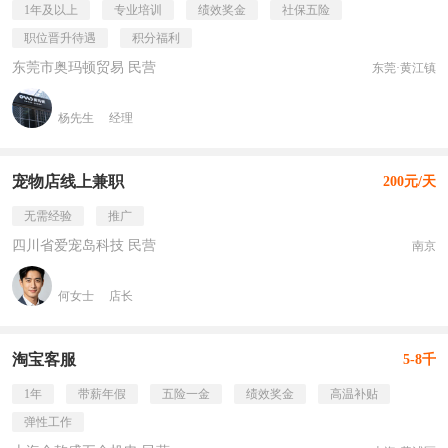
1年及以上
专业培训
绩效奖金
社保五险
职位晋升待遇
积分福利
东莞市奥玛顿贸易 民营
东莞·黄江镇
杨先生
经理
宠物店线上兼职
200元/天
无需经验
推广
四川省爱宠岛科技 民营
南京
何女士
店长
淘宝客服
5-8千
1年
带薪年假
五险一金
绩效奖金
高温补贴
弹性工作