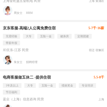
上海金乾盛五金机电 民营
上海·黄浦区
周女士
HRM
京东客服-高端2人公寓免费住宿
5-7千·16薪
无需经验
大专
五险一金
健身房
定期团建
带薪年假
JD京东-江苏 民营
宿迁·宿豫区
朱女士
招聘经理
电商客服做五休二 -提供住宿
5.5-8千
1年及以上
大专
五险一金
绩效奖金
专业培训
节日福利
蓝众（上海）信息咨询 民营
上海