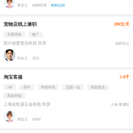
李女士
招聘经理
刚刚活跃
宠物店线上兼职
200元/天
无需经验
推广
四川省爱宠岛科技 民营
远程办公
何女士
店长
淘宝客服
5-8千
1年
高中
带薪年假
五险一金
绩效奖金
高温补贴
上海金乾盛五金机电 民营
上海·黄浦区
周女士
HRM