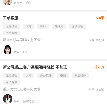
何女士
店长
工单客服
5-8千
无需经验
大专
餐补
健身房
提供住宿
缴纳五险
深圳市顺丰同城物流 民营
东莞·大朗镇
黄莉
HR
新公司/线上客户运维顾问/轻松-不加班
5千-1万
无需经验
大专
办公软件
电脑
系统维护
电话客服
重庆优才汇信息科技 民营
济南·槐荫区
杨娟
招聘总监