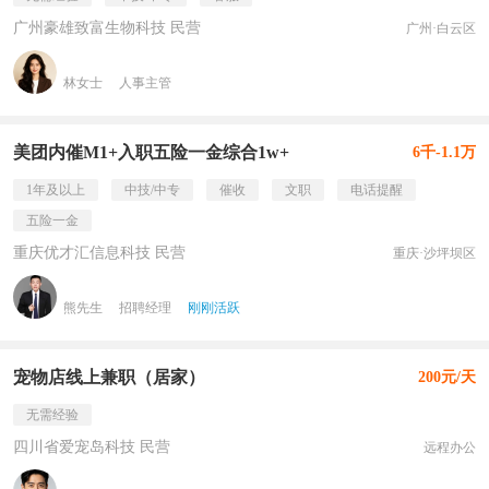
广州豪雄致富生物科技 民营
广州·白云区
林女士
人事主管
美团内催M1+入职五险一金综合1w+
6千-1.1万
1年及以上
中技/中专
催收
文职
电话提醒
五险一金
重庆优才汇信息科技 民营
重庆·沙坪坝区
熊先生
招聘经理
刚刚活跃
宠物店线上兼职（居家）
200元/天
无需经验
四川省爱宠岛科技 民营
远程办公