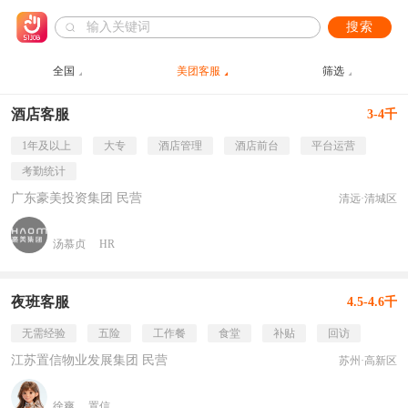
搜索
全国
美团客服
筛选
酒店客服
3-4千
1年及以上
大专
酒店管理
酒店前台
平台运营
考勤统计
广东豪美投资集团 民营
清远·清城区
汤慕贞
HR
夜班客服
4.5-4.6千
无需经验
五险
工作餐
食堂
补贴
回访
江苏置信物业发展集团 民营
苏州·高新区
徐爽
置信