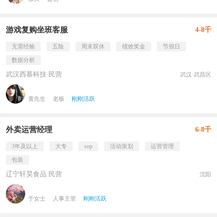
游戏复购坐班客服
4-8千
无需经验
五险
周末双休
绩效奖金
节假日
数据分析
武汉西慕科技 民营
武汉·武昌区
黄先生
老板
刚刚活跃
外卖运营经理
6-8千
3年及以上
大专
sop
活动策划
运营管理
包装
辽宁轩昊食品 民营
沈阳
于女士
人事主管
刚刚活跃