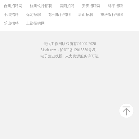
台州招聘网
杭州银行招聘
襄阳招聘
安庆招聘网
绵阳招聘
十堰招聘
保定招聘
苏州银行招聘
唐山招聘
重庆银行招聘
乐山招聘
上饶招聘网
无忧工作网版权所有©1999-2026
51job.com（沪ICP备12015550号-5）
电子营业执照
|
人力资源服务许可证