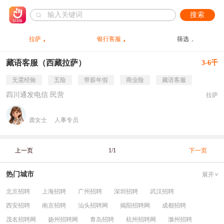
搜索
拉萨
银行客服
筛选
藏语客服（西藏拉萨）
3-6千
无需经验
五险
带薪年假
商业险
藏语客服
四川通发电信 民营
拉萨
龚女士
人事专员
上一页
1/1
下一页
热门城市
展开
北京招聘
上海招聘
广州招聘
深圳招聘
武汉招聘
西安招聘
南京招聘
汕头招聘网
揭阳招聘网
成都招聘
茂名招聘网
扬州招聘网
青岛招聘
杭州招聘网
滁州招聘