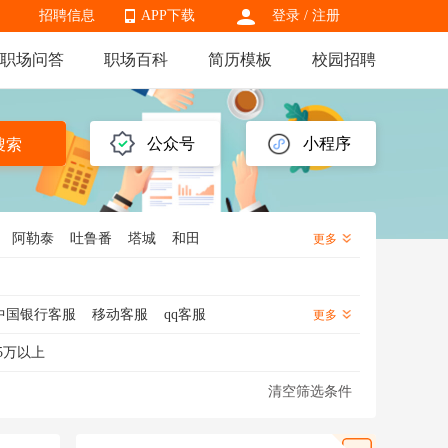
招聘信息
APP下载
登录
/
注册
职场问答
职场百科
简历模板
校园招聘
APP下载
公众号
小程序
搜索
阿勒泰
吐鲁番
塔城
和田
更多
中国银行客服
移动客服
qq客服
更多
服
售前客服
网店客服
客服经理
5万以上
清空筛选条件