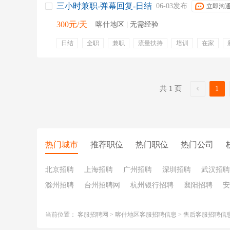
三小时兼职-弹幕回复-日结
06-03发布
立即沟
300元/天
喀什地区 | 无需经验
日结
全职
兼职
流量扶持
培训
在家
无需面试
宝妈
自由职业
专业培训
零食下午
时间自由
共 1 页
1
热门城市
推荐职位
热门职位
热门公司
北京招聘
上海招聘
广州招聘
深圳招聘
武汉招聘
滁州招聘
台州招聘网
杭州银行招聘
襄阳招聘
安
当前位置：
客服招聘网
>
喀什地区客服招聘信息
>
售后客服招聘信