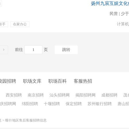
扬州九宸互娱文化
通
民营 | 少于
计算机
新手
在家办公
茶
定期体检
抖音
前往
页
跳转
校园招聘
职场文库
职场百科
客服热招
西安招聘
南京招聘
汕头招聘网
揭阳招聘网
成都招聘
茂
庆招聘网
绵阳招聘
十堰招聘
保定招聘
苏州银行招聘
唐山
息
>
喀什地区售后客服招聘信息