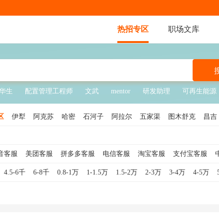
热招专区
职场文库
华生
配置管理工程师
文武
mentor
研发助理
可再生能源
区
伊犁
阿克苏
哈密
石河子
阿拉尔
五家渠
图木舒克
昌吉
塔拉
昆玉
北屯
铁门关
可克达拉
胡杨河
双河
新星
音客服
美团客服
拼多多客服
电信客服
淘宝客服
支付宝客服
咨询
电话客服
银行客服
客服专员
售后客服
网络客服
游戏客
4.5-6千
6-8千
0.8-1万
1-1.5万
1.5-2万
2-3万
3-4万
4-5万