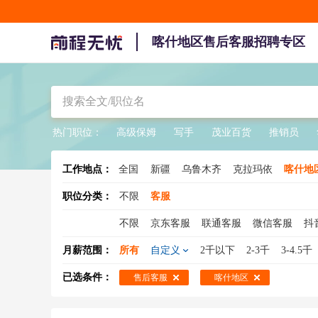
喀什地区售后客服招聘专区
热门职位：
高级保姆
写手
茂业百货
推销员
工作地点：
全国
新疆
乌鲁木齐
克拉玛依
喀什地
克孜勒苏柯尔克孜
巴音郭楞
博尔
职位分类：
不限
客服
不限
京东客服
联通客服
微信客服
抖
在线客服
天猫客服
电商客服
在线客服
月薪范围：
所有
自定义
2千以下
2-3千
3-4.5千
客服主管
咨询热线
酒店客服
已选条件：
售后客服
喀什地区