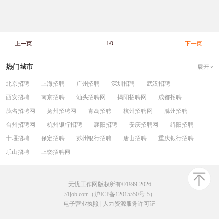
上一页
1/0
下一页
热门城市
展开
北京招聘
上海招聘
广州招聘
深圳招聘
武汉招聘
西安招聘
南京招聘
汕头招聘网
揭阳招聘网
成都招聘
茂名招聘网
扬州招聘网
青岛招聘
杭州招聘网
滁州招聘
台州招聘网
杭州银行招聘
襄阳招聘
安庆招聘网
绵阳招聘
十堰招聘
保定招聘
苏州银行招聘
唐山招聘
重庆银行招聘
乐山招聘
上饶招聘网
无忧工作网版权所有©1999-2026
51job.com（沪ICP备12015550号-5）
电子营业执照
|
人力资源服务许可证