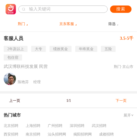
搜索
荆门
京东客服
筛选
客服人员
3.5-5千
2年及以上
大专
绩效奖金
年终奖金
五险
包住宿
武汉博联科技发展 民营
荆门·京山市
陈艳芬
经理
上一页
1/1
下一页
热门城市
展开
北京招聘
上海招聘
广州招聘
深圳招聘
武汉招聘
西安招聘
南京招聘
汕头招聘网
揭阳招聘网
成都招聘