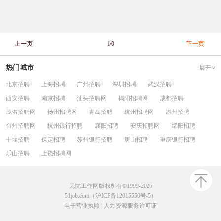
上一页
1/0
下一页
热门城市
展开
北京招聘
上海招聘
广州招聘
深圳招聘
武汉招聘
西安招聘
南京招聘
汕头招聘网
揭阳招聘网
成都招聘
茂名招聘网
扬州招聘网
青岛招聘
杭州招聘网
滁州招聘
台州招聘网
杭州银行招聘
襄阳招聘
安庆招聘网
绵阳招聘
十堰招聘
保定招聘
苏州银行招聘
唐山招聘
重庆银行招聘
乐山招聘
上饶招聘网
无忧工作网版权所有©1999-2026
51job.com（沪ICP备12015550号-5）
电子营业执照
|
人力资源服务许可证