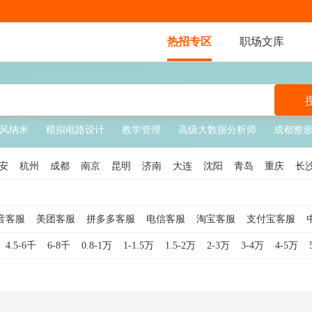
热招专区
职场文库
风纳米
模拟电路设计
教学管理
高级大数据分析师
成都整
安
杭州
成都
南京
昆明
济南
大连
沈阳
青岛
重庆
长
温州
南宁
惠州
佛山
珠海
唐山
秦皇岛
徐州
常州
扬
南
福建
山东
山西
吉林
江西
广西
安徽
河北
河南
湖
音客服
美团客服
拼多多客服
电信客服
淘宝客服
支付宝客服
海
咨询
电话客服
银行客服
客服专员
售后客服
网络客服
游戏客
4.5-6千
6-8千
0.8-1万
1-1.5万
1.5-2万
2-3万
3-4万
4-5万