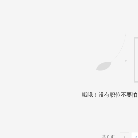
哦哦！没有职位不要怕
共 0 页