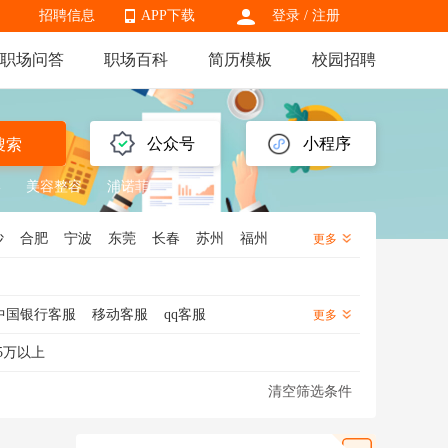
招聘信息
APP下载
登录
/
注册
职场问答
职场百科
简历模板
校园招聘
APP下载
公众号
小程序
搜索
形
美容整容
浦诺菲
沙
合肥
宁波
东莞
长春
苏州
福州
更多
州
保定
潍坊
株洲
南昌
南通
兰州
北
湖南
陕西
黑龙江
辽宁
云南
贵州
中国银行客服
移动客服
qq客服
更多
服
售前客服
网店客服
客服经理
5万以上
清空筛选条件