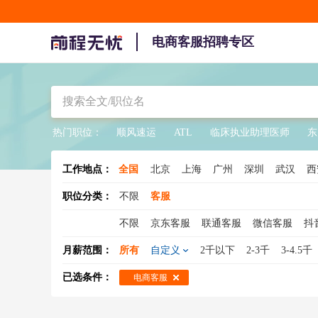
电商客服招聘专区
热门职位：
顺风速运
ATL
临床执业助理医师
东
工作地点：
全国
北京
上海
广州
深圳
武汉
西
郑州
天津
哈尔滨
石家庄
无锡
职位分类：
不限
客服
太原
广东
江苏
浙江
四川
海
不限
京东客服
联通客服
微信客服
抖
甘肃
内蒙
宁夏
西藏
新疆
青
在线客服
天猫客服
电商客服
在线客服
月薪范围：
所有
自定义
2千以下
2-3千
3-4.5千
客服主管
咨询热线
酒店客服
已选条件：
电商客服