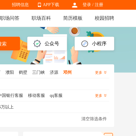
招聘信息
APP下载
登录
/
注册
职场问答
职场百科
简历模板
校园招聘
APP下载
公众号
小程序
搜索
河
濮阳
鹤壁
三门峡
济源
邓州
更多
中国银行客服
移动客服
qq客服
更多
服
售前客服
网店客服
客服经理
5万以上
清空筛选条件