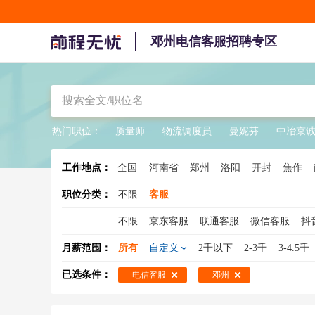
邓州电信客服招聘专区
热门职位：
质量师
物流调度员
曼妮芬
中冶京
工作地点：
全国
河南省
郑州
洛阳
开封
焦作
职位分类：
不限
客服
不限
京东客服
联通客服
微信客服
抖
在线客服
天猫客服
电商客服
在线客服
月薪范围：
所有
自定义
2千以下
2-3千
3-4.5千
客服主管
咨询热线
酒店客服
已选条件：
电信客服
邓州