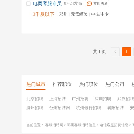
电商客服专员
07-24发布
立即沟通
3千及以下
邓州 | 无需经验 | 中技/中专
共 1 页
1
热门城市
推荐职位
热门职位
热门公司
北京招聘
上海招聘
广州招聘
深圳招聘
武汉招聘
滁州招聘
台州招聘网
杭州银行招聘
襄阳招聘
安
当前位置：
客服招聘网
>
邓州客服招聘信息
>
电信客服招聘信息
>