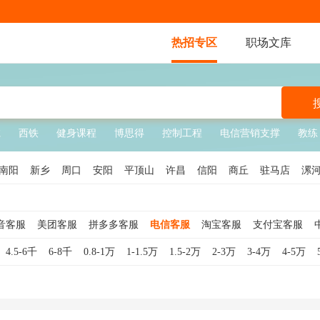
热招专区
职场文库
诚
西铁
健身课程
博思得
控制工程
电信营销支撑
教练
南阳
新乡
周口
安阳
平顶山
许昌
信阳
商丘
驻马店
漯
音客服
美团客服
拼多多客服
电信客服
淘宝客服
支付宝客服
咨询
电话客服
银行客服
客服专员
售后客服
网络客服
游戏客
4.5-6千
6-8千
0.8-1万
1-1.5万
1.5-2万
2-3万
3-4万
4-5万