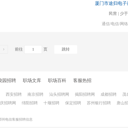
厦门市途归电子
民营 | 少于
通信/电信/网
前往
页
跳转
校园招聘
职场文库
职场百科
客服热招
西安招聘
南京招聘
汕头招聘网
揭阳招聘网
成都招聘
茂
庆招聘网
绵阳招聘
十堰招聘
保定招聘
苏州银行招聘
唐山
邓州电信客服招聘信息