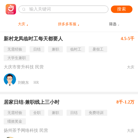
搜索
大庆
拼多多客服
筛选
新村龙凤临时工每天都要人
4.5-5千
无需经验
日结
兼职
临时工
暑假工
大学生兼职
大庆市誉升科技 民营
大庆
刘晓东
HR
居家日结-兼职线上三小时
8千-1.2万
无需经验
全职
兼职
日结
免费培训
绩效奖金
扬州茶予网络科技 民营
大庆