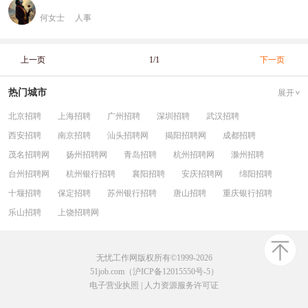
何女士
人事
上一页
1/1
下一页
热门城市
展开
北京招聘
上海招聘
广州招聘
深圳招聘
武汉招聘
西安招聘
南京招聘
汕头招聘网
揭阳招聘网
成都招聘
茂名招聘网
扬州招聘网
青岛招聘
杭州招聘网
滁州招聘
台州招聘网
杭州银行招聘
襄阳招聘
安庆招聘网
绵阳招聘
十堰招聘
保定招聘
苏州银行招聘
唐山招聘
重庆银行招聘
乐山招聘
上饶招聘网
无忧工作网版权所有©1999-2026
51job.com（沪ICP备12015550号-5）
电子营业执照
|
人力资源服务许可证