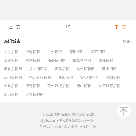
上一页
1/0
下一页
热门城市
展开
北京招聘
上海招聘
广州招聘
深圳招聘
武汉招聘
西安招聘
南京招聘
汕头招聘网
揭阳招聘网
成都招聘
茂名招聘网
扬州招聘网
青岛招聘
杭州招聘网
滁州招聘
台州招聘网
杭州银行招聘
襄阳招聘
安庆招聘网
绵阳招聘
十堰招聘
保定招聘
苏州银行招聘
唐山招聘
重庆银行招聘
乐山招聘
上饶招聘网
无忧工作网版权所有©1999-2026
51job.com（沪ICP备12015550号-5）
电子营业执照
|
人力资源服务许可证