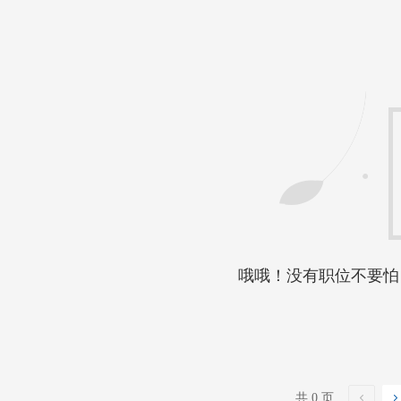
哦哦！没有职位不要怕
共 0 页