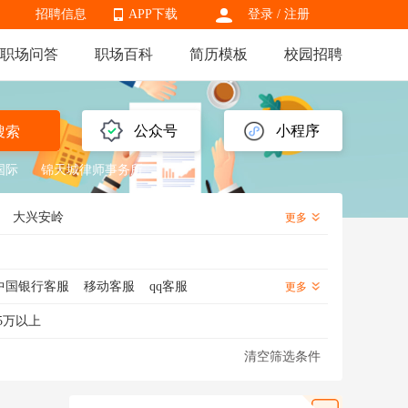
招聘信息
APP下载
登录
/
注册
职场问答
职场百科
简历模板
校园招聘
APP下载
公众号
小程序
搜索
国际
锦天城律师事务所
大兴安岭
更多
中国银行客服
移动客服
qq客服
更多
服
售前客服
网店客服
客服经理
5万以上
清空筛选条件