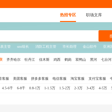
热招专区
职场文库
代表主管
smt组长
消防工程主管
市长助理
金山软件
亚洲
庆
齐齐哈尔
牡丹江
佳木斯
鸡西
鹤岗
双鸭山
黑河
七台河
音客服
美团客服
拼多多客服
电信客服
淘宝客服
支付宝客服
咨询
电话客服
银行客服
客服专员
售后客服
网络客服
游戏客
4.5-6千
6-8千
0.8-1万
1-1.5万
1.5-2万
2-3万
3-4万
4-5万