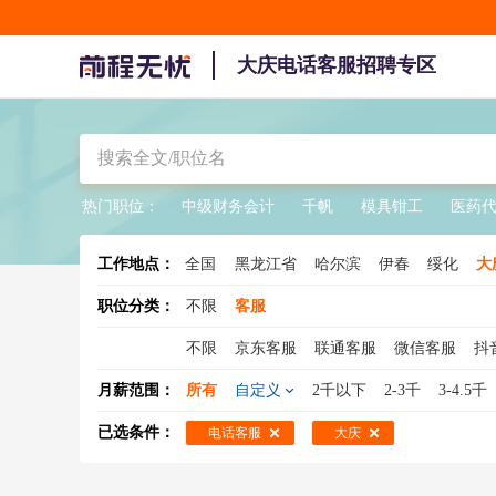
大庆电话客服招聘专区
热门职位：
中级财务会计
千帆
模具钳工
医药
工作地点：
全国
黑龙江省
哈尔滨
伊春
绥化
大
职位分类：
不限
客服
不限
京东客服
联通客服
微信客服
抖
在线客服
天猫客服
电商客服
在线客服
月薪范围：
所有
自定义
2千以下
2-3千
3-4.5千
客服主管
咨询热线
酒店客服
已选条件：
电话客服
大庆