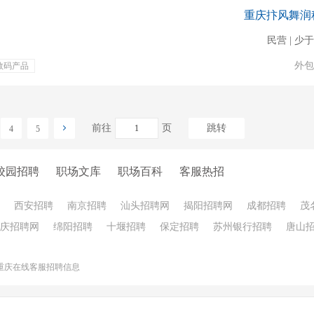
重庆抃风舞润
民营 | 少于
外包
数码产品
前往
页
跳转
4
5
校园招聘
职场文库
职场百科
客服热招
西安招聘
南京招聘
汕头招聘网
揭阳招聘网
成都招聘
茂
庆招聘网
绵阳招聘
十堰招聘
保定招聘
苏州银行招聘
唐山
重庆在线客服招聘信息