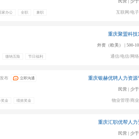
民营 | 少于
互联网/电
居家办公
全职
兼职
重庆聚盟科技
外资（欧美） | 500-1
通信/电信/网
缴纳五险
节日福利
月休8天
生日假
重庆银赫优聘人力资源
04发布
立即沟通
民营 | 少于
物业管理/商
终奖金
绩效奖金
无押金
愿意做包进
重庆汇职优帮人力
民营 | 少于