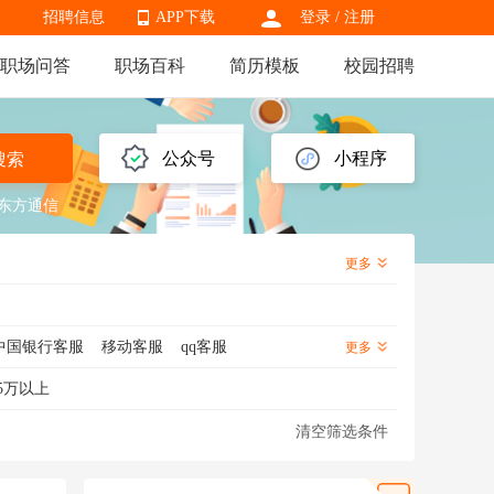
招聘信息
APP下载
登录
/
注册
职场问答
职场百科
简历模板
校园招聘
APP下载
公众号
小程序
搜索
东方通信
更多
中国银行客服
移动客服
qq客服
更多
服
售前客服
网店客服
客服经理
5万以上
清空筛选条件