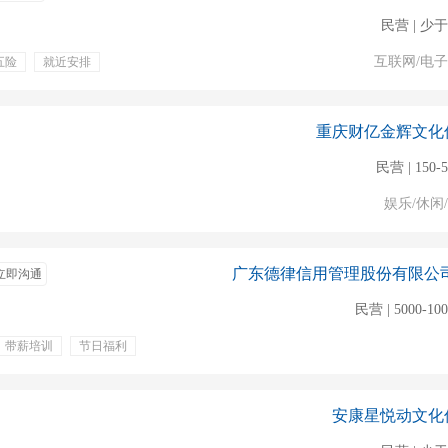
民营 | 少于
互联网/电
五险
就近安排
礼品
电脑
维护售后
重庆财亿金辉文化
民营 | 150-
娱乐/休闲
立即沟通
民营 | 5000-10
带薪培训
节日福利
月团建
团建聚餐
无任何销售
安康星悦动文化