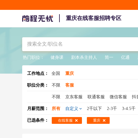
重庆在线客服招聘专区
热门职位：
健身课
剧本杀主持人
简一
亿通
工作地点：
全国
重庆
职位分类：
不限
客服
不限
京东客服
联通客服
微信客服
抖
在线客服
天猫客服
电商客服
在线客服
月薪范围：
所有
自定义
2千以下
2-3千
3-4.5千
客服主管
咨询热线
酒店客服
已选条件：
在线客服
重庆