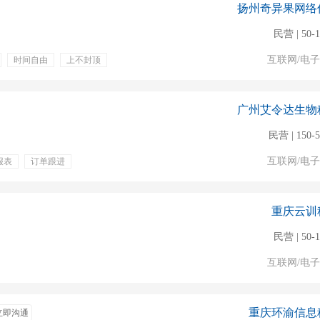
扬州奇异果网络
民营 | 50-
互联网/电
时间自由
上不封顶
广州艾令达生物
民营 | 150-
互联网/电
报表
订单跟进
包吃
晋升
提成
重庆云训
民营 | 50-
互联网/电
重庆环渝信息
立即沟通