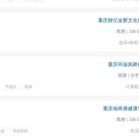
补贴
专业培训
重庆财亿金辉文化
民营 | 150-
娱乐/休闲
重庆环渝风桥
民营 | 少于
计算机
节假日
培训
法定节假
发展空间
重庆福寿康健康
民营 | 150-
生活
奖金
专业培训