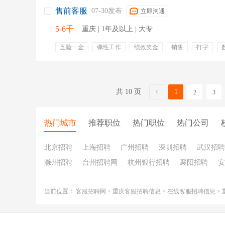
售前客服
07-30发布
立即沟通
5-6千
重庆 | 1年及以上 | 大专
五险一金
弹性工作
绩效奖金
销售
打字
共 10 页
1
2
3
热门城市
推荐职位
热门职位
热门公司
北京招聘
上海招聘
广州招聘
深圳招聘
武汉招聘
滁州招聘
台州招聘网
杭州银行招聘
襄阳招聘
安
当前位置：
客服招聘网
>
重庆客服招聘信息
>
在线客服招聘信息
>