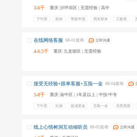
3-6千
重庆·沙坪坝区 | 无需经验 | 高中
下午茶
双休
带薪年假
周末双休
工龄奖
团建活动
法定节假
节日礼品
节假日休
生日
在线网络客服
08-01发布
立即沟通
4-6.5千
重庆·九龙坡区 | 无需经验
接受无经验+跟单客服+五险一金
08-04发布
5-8千
重庆·渝中区 | 1年及以上 | 中技/中专
下午茶
社保
提成奖金
五险一金
无责底薪
带薪年假
旅游
提成
无需外出
节假日
每
法定节假
公司规模大
团队下午茶
收入稳定靠谱
线上心情树洞互动倾听员
08-05发布
立即沟通