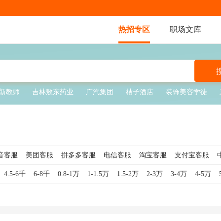
热招专区
职场文库
新教师
吉林敖东药业
广汽集团
桔子酒店
装饰美容学徒
音客服
美团客服
拼多多客服
电信客服
淘宝客服
支付宝客服
咨询
电话客服
银行客服
客服专员
售后客服
网络客服
游戏客
4.5-6千
6-8千
0.8-1万
1-1.5万
1.5-2万
2-3万
3-4万
4-5万