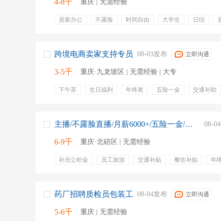
4-8千
重庆 | 无需经验
居家办公
不露脸
时间自由
大学生
日结
底薪
提成
跨境电商卖家支持专员
08-03发布
立即沟通
3-5千
重庆·九龙坡区 | 无需经验 | 大专
下午茶
生日福利
年终奖
五险一金
交通补助
带薪年假
双休
绩效奖金
带薪休假
带薪培训
产假
电脑
客服
支持服务
学信网
排班
主播/不露脸直播/月薪6000+/五险一金/按月发放
08-
6-9千
重庆·北碚区 | 无需经验
补充公积金
员工旅游
交通补贴
餐饮补贴
年
定期体检
补充医疗保险
上班4小时
五险一金
药厂招聘质检员包装工
08-04发布
立即沟通
5-6千
重庆 | 无需经验