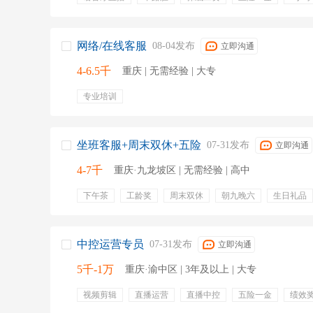
五险一金
年终奖金
交通补贴
餐饮补贴
通讯
绩效奖金
补充公积金
定期体检
网络/在线客服
08-04发布
立即沟通
4-6.5千
重庆 | 无需经验 | 大专
专业培训
坐班客服+周末双休+五险
07-31发布
立即沟通
4-7千
重庆·九龙坡区 | 无需经验 | 高中
下午茶
工龄奖
周末双休
朝九晚六
生日礼品
晋升
内部晋升
每月团建
团建活动
节日礼品
晋升机会
管理培训
中控运营专员
07-31发布
立即沟通
5千-1万
重庆·渝中区 | 3年及以上 | 大专
视频剪辑
直播运营
直播中控
五险一金
绩效
带薪年假
周末双休