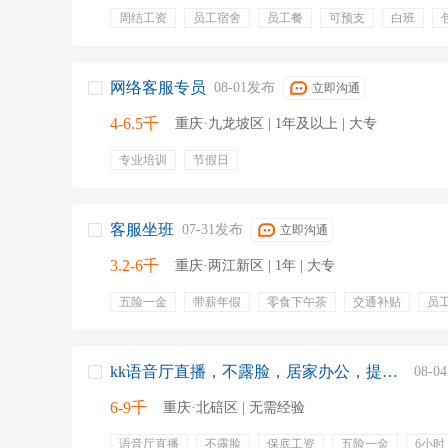
周结工资
员工宿舍
员工餐
可预支
白班
坐班
包吃包住
环境好
预支工资
晋升空间
网络客服专员
08-01发布
立即沟通
4-6.5千
重庆·九龙坡区 | 1年及以上 | 大专
专业培训
节假日
客服坐班
07-31发布
立即沟通
3.2-6千
重庆·两江新区 | 1年 | 大专
五险一金
带薪年假
零食下午茶
交通补贴
员
办公软件
客服
维护客户关系
ai
分析报告
产品优化
电脑操作
数据记录
kk语音厅直播，不露脸，居家办公，提供保底
08-
6-9千
重庆·北碚区 | 无需经验
语音厅直播
不露脸
保底工资
五险一金
6小时