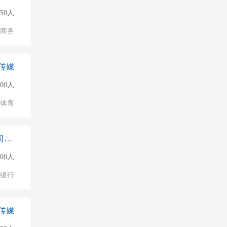
50人
子商务
传媒
500人
/体育
广东德律信用管理股份有限公司广州第二
000人
银行
传媒