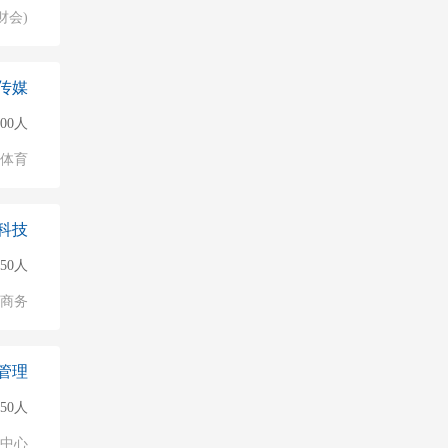
财会)
传媒
500人
/体育
科技
150人
子商务
管理
50人
业中心