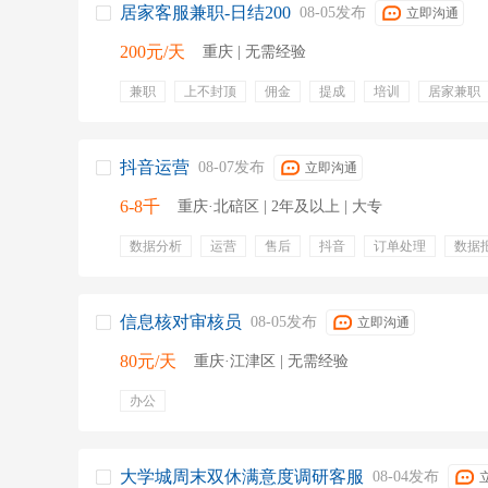
居家客服兼职-日结200
08-05发布
立即沟通
200元/天
重庆 | 无需经验
兼职
上不封顶
佣金
提成
培训
居家兼职
居家日结
抖音运营
08-07发布
立即沟通
6-8千
重庆·北碚区 | 2年及以上 | 大专
数据分析
运营
售后
抖音
订单处理
数据
商品运营
粉丝互动
sku管理
带薪年假
五险
信息核对审核员
08-05发布
立即沟通
80元/天
重庆·江津区 | 无需经验
办公
大学城周末双休满意度调研客服
08-04发布