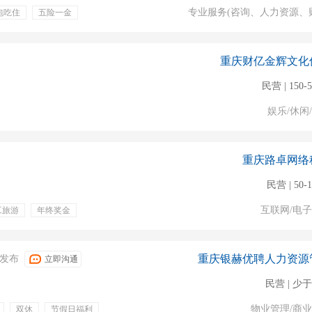
专业服务(咨询、人力资源、
包吃住
五险一金
福利食堂
工作稳定
重庆财亿金辉文化
民营 | 150-
娱乐/休闲
重庆路卓网络
民营 | 50-
互联网/电
工旅游
年终奖金
人工智能
互联网行业
重庆银赫优聘人力资源
04发布
立即沟通
民营 | 少于
物业管理/商
双休
节假日福利