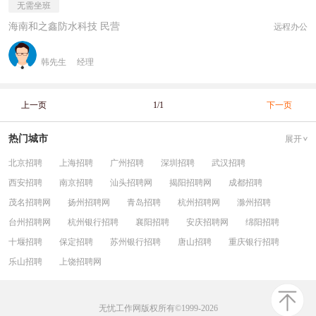
无需坐班
海南和之鑫防水科技 民营
远程办公
韩先生
经理
上一页
1/1
下一页
热门城市
展开
北京招聘
上海招聘
广州招聘
深圳招聘
武汉招聘
西安招聘
南京招聘
汕头招聘网
揭阳招聘网
成都招聘
茂名招聘网
扬州招聘网
青岛招聘
杭州招聘网
滁州招聘
台州招聘网
杭州银行招聘
襄阳招聘
安庆招聘网
绵阳招聘
十堰招聘
保定招聘
苏州银行招聘
唐山招聘
重庆银行招聘
乐山招聘
上饶招聘网
无忧工作网版权所有©1999-2026