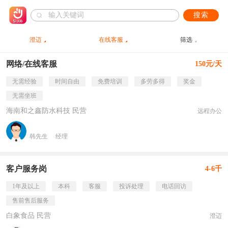
搜索
澄迈
在线客服
筛选
网络/在线客服
150元/天
无需经验
时间自由
免费培训
多劳多得
奖金
无需坐班
海南和之鑫防水科技 民营
远程办公
韩先生
经理
客户服务岗
4-6千
1年及以上
本科
客服
投诉处理
电话回访
售前售后服务
白象食品 民营
澄迈