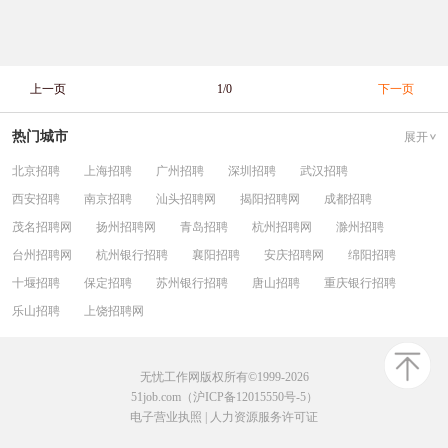
上一页
1/0
下一页
热门城市
展开
北京招聘
上海招聘
广州招聘
深圳招聘
武汉招聘
西安招聘
南京招聘
汕头招聘网
揭阳招聘网
成都招聘
茂名招聘网
扬州招聘网
青岛招聘
杭州招聘网
滁州招聘
台州招聘网
杭州银行招聘
襄阳招聘
安庆招聘网
绵阳招聘
十堰招聘
保定招聘
苏州银行招聘
唐山招聘
重庆银行招聘
乐山招聘
上饶招聘网
无忧工作网版权所有©1999-2026
51job.com（沪ICP备12015550号-5）
电子营业执照
|
人力资源服务许可证