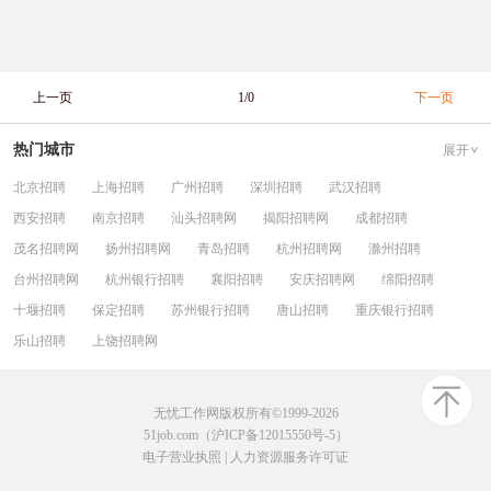
上一页
1/0
下一页
热门城市
展开
北京招聘
上海招聘
广州招聘
深圳招聘
武汉招聘
西安招聘
南京招聘
汕头招聘网
揭阳招聘网
成都招聘
茂名招聘网
扬州招聘网
青岛招聘
杭州招聘网
滁州招聘
台州招聘网
杭州银行招聘
襄阳招聘
安庆招聘网
绵阳招聘
十堰招聘
保定招聘
苏州银行招聘
唐山招聘
重庆银行招聘
乐山招聘
上饶招聘网
无忧工作网版权所有©1999-2026
51job.com（沪ICP备12015550号-5）
电子营业执照
|
人力资源服务许可证