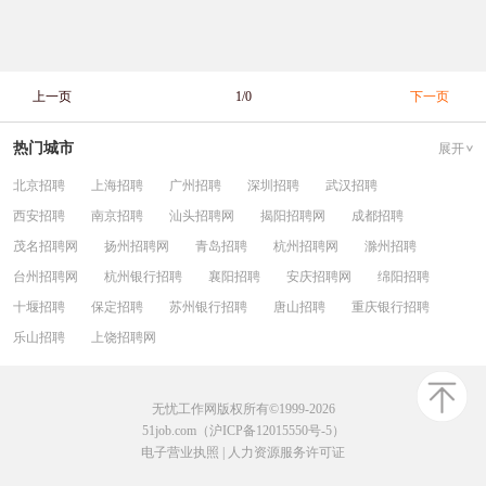
上一页
1/0
下一页
热门城市
展开
北京招聘
上海招聘
广州招聘
深圳招聘
武汉招聘
西安招聘
南京招聘
汕头招聘网
揭阳招聘网
成都招聘
茂名招聘网
扬州招聘网
青岛招聘
杭州招聘网
滁州招聘
台州招聘网
杭州银行招聘
襄阳招聘
安庆招聘网
绵阳招聘
十堰招聘
保定招聘
苏州银行招聘
唐山招聘
重庆银行招聘
乐山招聘
上饶招聘网
无忧工作网版权所有©1999-2026
51job.com（沪ICP备12015550号-5）
电子营业执照
|
人力资源服务许可证